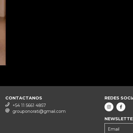
CONTACTANOS
REDES SOCI
+54 11 5661 4857
grouponorati@gmail.com
NEWSLETTE