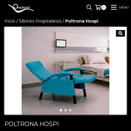
MENÚ
0
Inicio
/
Sillones Hospitalarios
/
Poltrona Hospi
POLTRONA HOSPI