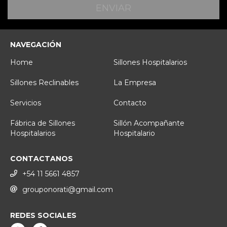
NAVEGACIÓN
Home
Sillones Hospitalarios
Sillones Reclinables
La Empresa
Servicios
Contacto
Fábrica de Sillones
Sillón Acompañante
Hospitalarios
Hospitalario
CONTACTANOS
+54 11 5661 4857
grouponorati@gmail.com
REDES SOCIALES